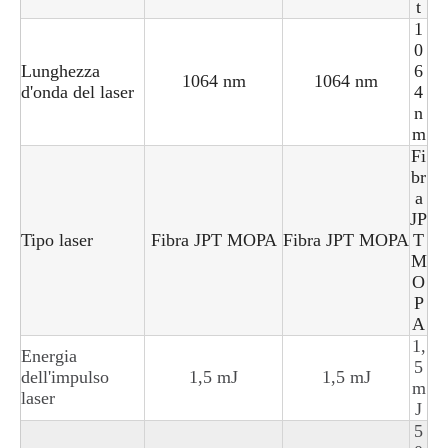
t
1
0
Lunghezza
6
1064 nm
1064 nm
d'onda del laser
4
n
m
Fi
br
a
JP
Tipo laser
Fibra JPT MOPA
Fibra JPT MOPA
T
M
O
P
A
1,
Energia
5
dell'impulso
1,5 mJ
1,5 mJ
m
laser
J
5