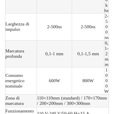
k
hz
2-
5
Larghezza di
2-500ns
2-500ns
0
impulso
0
ns
0,
1-
Marcatura
0,1-1 mm
0,1-1,5 mm
2
profonda
m
m
1
Consumo
0
energetico
600W
800W
0
nominale
0
W
Zona di
110×110mm (standard) / 170×170mm
marcatura
/ 200×200mm / 300×300mm
Funzionamento
110 V-240 V/50-60 Hz/15 A