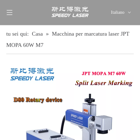
Italiano
English
简体中文
tu sei qui:
Casa
»
Macchina per marcatura laser JPT
العربية
MOPA 60W M7
Français
Pусский
Español
Deutsch
ไทย