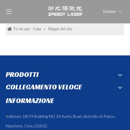
Italiano
English
Tu sei qui:
Casa
»
Mappa del sito
简体中文
العربية
Français
Pусский
Español
Deutsch
PRODOTTI
ไทย
COLLEGAMENTO VELOCE
INFORMAZIONE
Indirizzo: 18/19 Building NO 24 Xuefu Road, distretto di Pukou,
Nanchino, Cina.210032