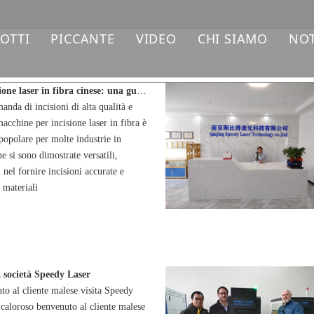
OTTI
PICCANTE
VIDEO
CHI SIAMO
NOT
CCHINA PER LA MARCATURA LASER IN FIBRA
Macchina per marcatura laser
Macchina per incisione laser in fibra cinese: una guida completa
anda di incisioni di alta qualità e
CCHINA PER MARCATURA LASER UV
Macchina da taglio laser a fibra
macchine per incisione laser in fibra è
 popolare per molte industrie in
CCHINA PER MARCATURA LASER CO2
 si sono dimostrate versatili,
i nel fornire incisioni accurate e
CCHINA PER LA SALDATURA LASER
i materiali
CCHINA PER LA PULIZIA LASER
CCHINA PER TAGLIO LASER FIBRA
a società Speedy Laser
CAMBI LASER
o al cliente malese visita Speedy
aloroso benvenuto al cliente malese