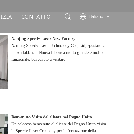
IZIA
CONTATTO
Italiano
English
简体中文
Nanjing Speedy Laser New Factory
العربية
Nanjing Speedy Laser Technology Co., Ltd, spostare la
Français
nuova fabbrica. Nuova fabbrica molto grande e molto
Pусский
funzionale, benvenuto a visitare.
Español
Deutsch
ไทย
Benvenuto Visita del cliente nel Regno Unito
Un caloroso benvenuto al cliente del Regno Unito visita
la Speedy Laser Company per la formazione della