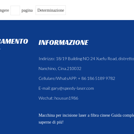
ngere
pagina
Determinazione
GAMENTO
INFORMAZIONE
Indirizzo: 18/19 Building NO 24 Xuefu Road, distretto
Nanchino, Cina.210032
Cellulare/WhatsAPP: + 86 186 5189 9782
E-mail:
gary@speedy-laser.com
Wechat: housun1986
Macchina per incisione laser a fibra cinese
Guida complet
saperne di più!