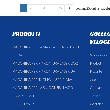
1
2
3
4
...
25
comune25pagina raggiu
PRODOTTI
COLLE
VELOCE
MACCHINA PER LA MARCATURA LASER IN
FIBRA
Nuova casa
MACCHINA PER MARCATURA LASER CO2
Prodotti
MACCHINA PER MARCATURA LASER UV
Piccante
MACCHINA PER TAGLIO LASER FIBRA
video
MACCHINA PER LA SALDATURA LASER
Chi siamo
RICAMBI LASER
Notizia
ALTRO LASER
Contatto