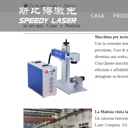
Tu sei qui:
Casa
»
Notizia
CASA
PROD
tu sei qui:
Casa
»
Notizia
MA
Con la crescente dom
MA
precisione, l'uso di 
diventata una scelta
MA
Cina.Queste macchine
efficienti e affidabil
MA
dettagliate su divers
MA
MA
La Malesia visita l
RI
Un caloroso benvenut
Laser Company. Un c