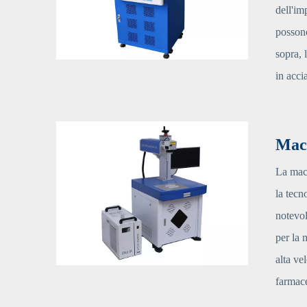
dell'im
possono
sopra, 
in acci
Macc
La macc
la tecn
notevol
per la 
alta ve
farmace