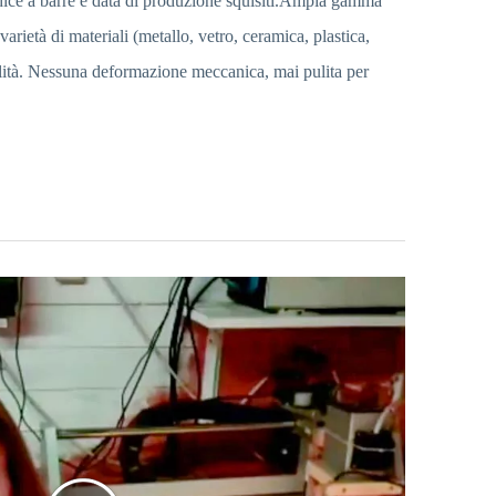
dice a barre e data di produzione squisiti.Ampia gamma
arietà di materiali (metallo, vetro, ceramica, plastica,
alità. Nessuna deformazione meccanica, mai pulita per