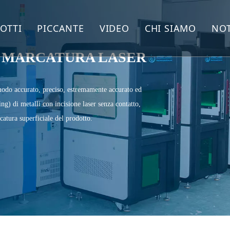
OTTI
PICCANTE
VIDEO
CHI SIAMO
NOT
CCHINA PER LA MARCATURA LASER IN FIBRA
Macchina per marcatura laser
 MARCATURA LASER
CCHINA PER MARCATURA LASER UV
Macchina da taglio laser a fibra
odo accurato, preciso, estremamente accurato ed
) di metalli con incisione laser senza contatto,
CCHINA PER MARCATURA LASER CO2
atura superficiale del prodotto.
CCHINA PER LA SALDATURA LASER
CCHINA PER LA PULIZIA LASER
CCHINA PER TAGLIO LASER FIBRA
CAMBI LASER