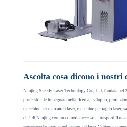
Ascolta cosa dicono i nostri c
Nanjing Speedy Laser Technology Co., Ltd, fondata nel 2
professionale impegnato nella ricerca, sviluppo, produzione
macchine per marcatura laser, macchine per taglio laser, sal
città di Nanjing con un comodo accesso ai trasporti.Il nos
esperienza lavorativa nel campo del laser.Abbiamo sempr