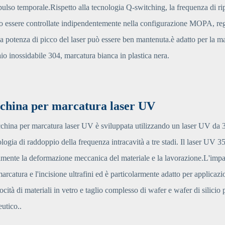
pulso temporale.Rispetto alla tecnologia Q-switching, la frequenza di ri
 essere controllate indipendentemente nella configurazione MOPA, reg
la potenza di picco del laser può essere ben mantenuta.è adatto per la ma
aio inossidabile 304, marcatura bianca in plastica nera.
hina per marcatura laser UV
hina per marcatura laser UV è sviluppata utilizzando un laser UV da 35
ologia di raddoppio della frequenza intracavità a tre stadi. Il laser UV 
mente la deformazione meccanica del materiale e la lavorazione.L'impatt
marcatura e l'incisione ultrafini ed è particolarmente adatto per applicaz
locità di materiali in vetro e taglio complesso di wafer e wafer di silicio 
utico..