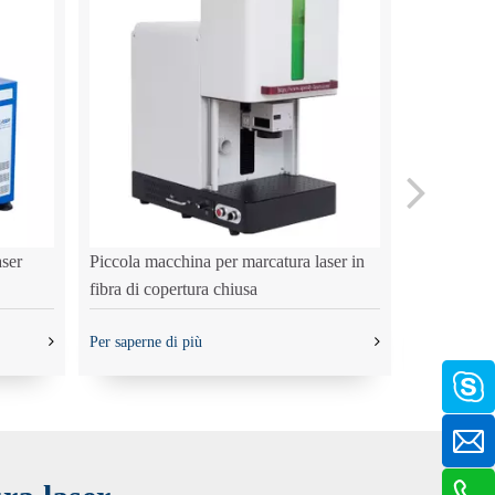
ser
Piccola macchina per marcatura laser in
Macchina pe
fibra di copertura chiusa
in fibra di
Per saperne di più
Per saperne 