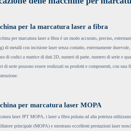
icazione delle macchine per marcatu
hina per la marcatura laser a fibra
hina per marcatura laser a fibra è un modo accurato, preciso, estrem
) di metalli con incisione laser senza contatto, estremamente durevole,
ra di codici a matrice di dati 2D, numeri di parte, numero di serie e qualsi
i di serie possono essere realizzati su prodotti e componenti, con una fin
utenzione.
china per marcatura laser MOPA
atura laser JPT MOPA, i laser a fibra pulsata ad alta potenza utilizzano
cillatore principale (MOPA) e mostrano eccellenti prestazioni laser nonch