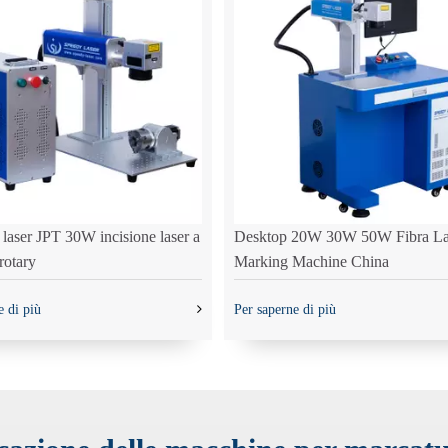
aser JPT 30W incisione laser a
Desktop 20W 30W 50W Fibra La
rotary
Marking Machine China
e di più
Per saperne di più