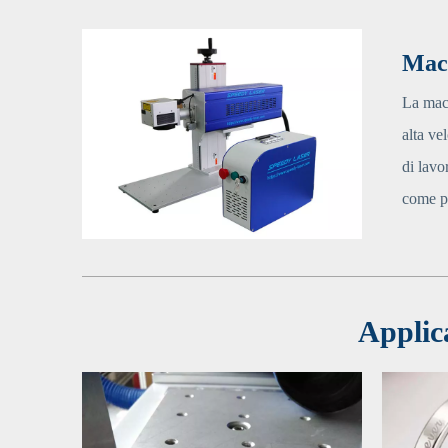
Mac
La macc
alta ve
di lavo
come pr
Applic