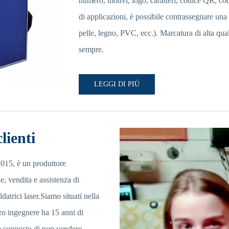
numero, motivi, logo, caratteri, codice QR, co
di applicazioni, è possibile contrassegnare una v
pelle, legno, PVC, ecc.). Marcatura di alta qu
sempre.
LEGGI DI PIÙ
lienti
015, è un produttore
, vendita e assistenza di
datrici laser.Siamo situati nella
tro ingegnere ha 15 anni di
e supposto di non vendere