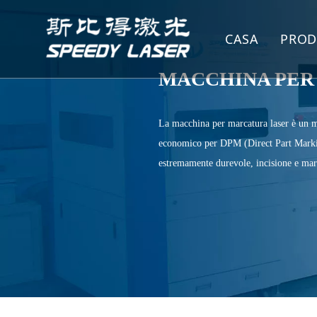
CASA
PROD
MA
MACCHINA PER
MA
La macchina per marcatura laser è un m
economico per DPM (Direct Part Marking
MA
estremamente durevole, incisione e marc
MA
MA
MA
RI