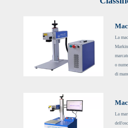
Classif
Macc
La macc
Marking
marcatu
o numer
di man
Mac
La marc
dell'os