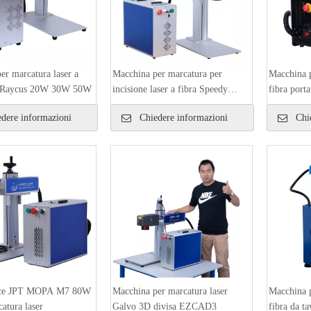
er marcatura laser a
Macchina per marcatura per
Macchina p
it Raycus 20W 30W 50W
incisione laser a fibra Speedy
fibra port
Laser JPT 50W
dere informazioni
Chiedere informazioni
Chie
oce JPT MOPA M7 80W
Macchina per marcatura laser
Macchina p
tura laser
Galvo 3D divisa EZCAD3
fibra da 