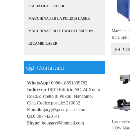
SALDATRICE LASER
MACCHINA PER LA PULIZIA LASER
Macchina p
MACCHINA PER IL TAGLIO LASER IN FIBRA
fibra Spl
RICAMBI LASER
Chie
Contattaci
WhatsApp:
0086-18651899782
Indirizzo:
18/19 Edificio NO 24 Xuefu
Road, distretto di Pukou, Nanchino,
Cina.Codice postale: 210032
E-mail:
g
ary@speedy-laser.com
QQ:
2874420141
Laser vel
Skype:
hougary@hotmail.com
100W Marca