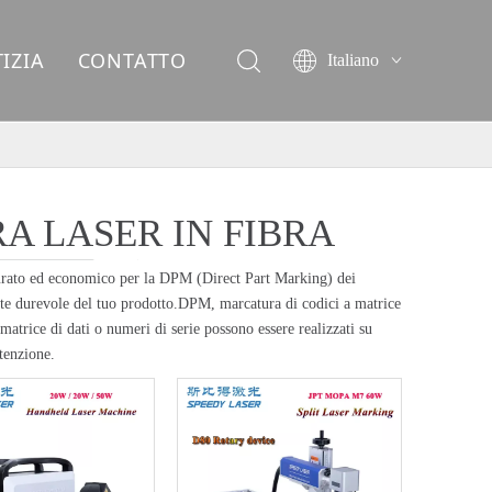
IZIA
CONTATTO
Italiano
English
简体中文
العربية
Français
Pусский
 LASER IN FIBRA
Español
Deutsch
urato ed economico per la DPM (Direct Part Marking) dei
ente durevole del tuo prodotto.DPM, marcatura di codici a matrice
ไทย
 matrice di dati o numeri di serie possono essere realizzati su
tenzione.