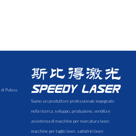
 di Pukou,
Siamo un produttore professionale impegnato
nella ricerca, sviluppo, produzione, vendita e
assistenza di macchine per marcatura laser,
macchine per taglio laser, saldatrici laser.