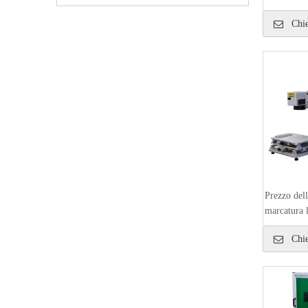
Chie
Prezzo del
marcatura 
V2 20W /
Chie