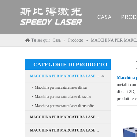
CASA
PROD
MA
Tu sei qui:
Casa
»
Prodotto
»
MACCHINA PER MARCA
MA
MA
CATEGORIE DI PRODOTTO
MACCHINA PER MARCATURA LASER IN FIBRA
MA
Macchina p
metalli con
Macchina per marcatura laser divisa
di dati 2D, 
MA
Macchina per marcatura laser da tavolo
prodotti e 
Macchina per marcatura laser di custodie
MA
MACCHINA PER MARCATURA LASER UV
RI
MACCHINA PER MARCATURA LASER CO2