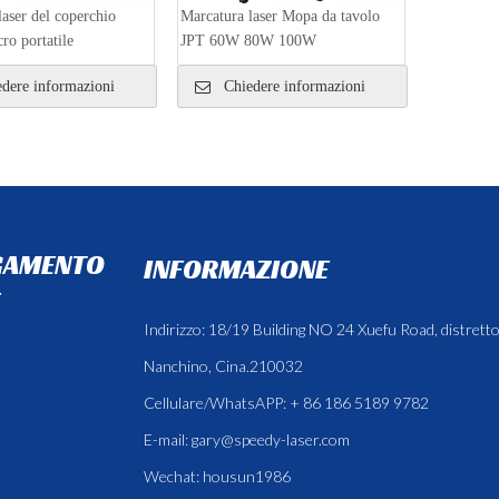
laser del coperchio
Marcatura laser Mopa da tavolo
cro portatile
JPT 60W 80W 100W
dere informazioni
Chiedere informazioni
GAMENTO
INFORMAZIONE
Indirizzo: 18/19 Building NO 24 Xuefu Road, distretto
Nanchino, Cina.210032
Cellulare/WhatsAPP: + 86 186 5189 9782
E-mail:
gary@speedy-laser.com
Wechat: housun1986