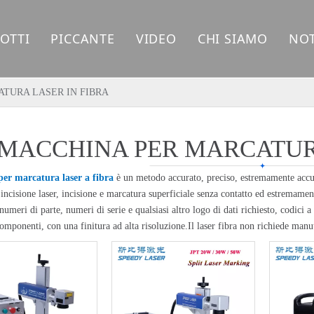
OTTI
PICCANTE
VIDEO
CHI SIAMO
NOT
CCHINA PER LA MARCATURA LASER IN FIBRA
Macchina per marcatura laser
TURA LASER IN FIBRA
CCHINA PER MARCATURA LASER UV
Macchina da taglio laser a fibra
MACCHINA PER MARCATURA
CCHINA PER MARCATURA LASER CO2
CCHINA PER LA SALDATURA LASER
er marcatura laser a fibra
è un metodo accurato, preciso, estremamente acc
 incisione laser, incisione e marcatura superficiale senza contatto ed estremam
numeri di parte, numeri di serie e qualsiasi altro logo di dati richiesto, codici a
CCHINA PER LA PULIZIA LASER
componenti, con una finitura ad alta risoluzione.Il laser fibra non richiede manu
CCHINA PER TAGLIO LASER FIBRA
CAMBI LASER