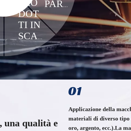
PRO
BAL
PART
laser, saldatrici lase
personalizzate.
DOT
lavorazione laser ind
E
NER
TI IN
SCA
LA
Applicazione della macch
materiali di diverso tipo 
, una qualità e
oro, argento, ecc.).La 