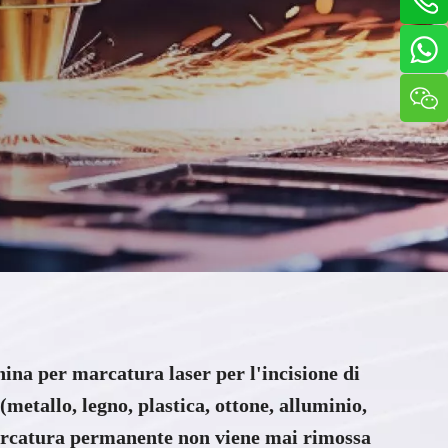
r e altre apparecchiature per la
ustriale.
ina per marcatura laser per l'incisione di
(metallo, legno, plastica, ottone, alluminio,
marcatura permanente non viene mai rimossa