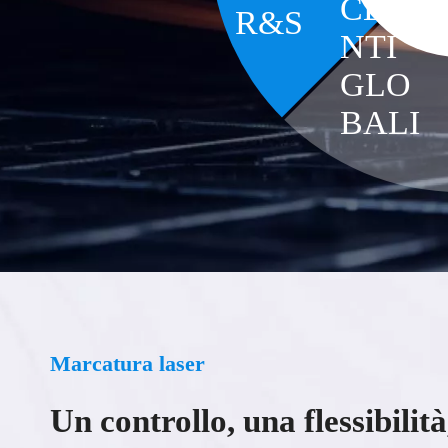
CLIE
LE
R&S
NTI
GLO
BALI
Marcatura laser
Un controllo, una flessibilità