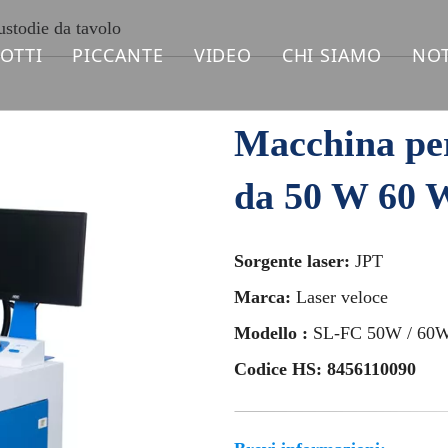
ustodie da tavolo
OTTI
PICCANTE
VIDEO
CHI SIAMO
NOT
CCHINA PER LA MARCATURA LASER IN FIBRA
Macchina per marcatura laser
Macchina per 
CCHINA PER MARCATURA LASER UV
Macchina da taglio laser a fibra
da 50 W 60 W
CCHINA PER MARCATURA LASER CO2
CCHINA PER LA SALDATURA LASER
Sorgente laser:
JPT
Marca:
Laser veloce
CCHINA PER LA PULIZIA LASER
Modello :
SL-FC 50W / 60
CCHINA PER TAGLIO LASER FIBRA
Codice HS: 8456110090
CAMBI LASER