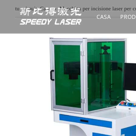
tu sei qui:
Casa
»
Macchina per incisione laser per c
CASA
PROD
MA
MA
MA
MA
MA
MA
RI