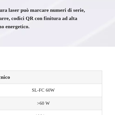
ra laser può marcare numeri di serie,
arre, codici QR con finitura ad alta
o energetico.
cnico
SL-FC 60W
>60 W