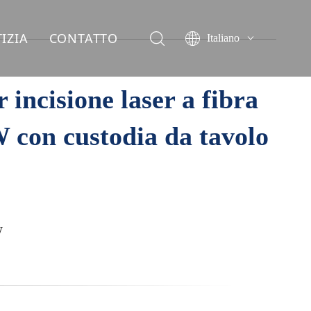
IZIA
CONTATTO
Italiano
English
简体中文
incisione laser a fibra
العربية
Français
 con custodia da tavolo
Pусский
Español
Deutsch
ไทย
W