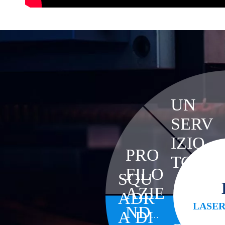
UN
SERV
IZIO
PRO
TOP
FILO
SQU
AZIE
ADR
LASER
NDA
A DI