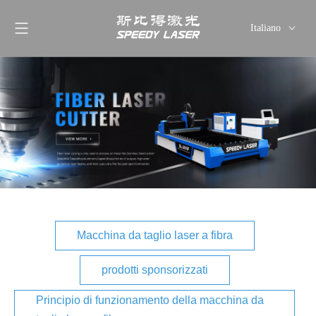
Italiano
English
简体中文
العربية
Français
Pусский
Español
Deutsch
ไทย
Macchina da taglio laser a fibra
prodotti sponsorizzati
Principio di funzionamento della macchina da