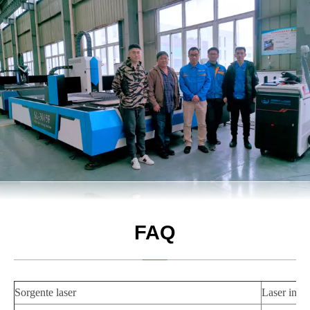
FAQ
Sorgente laser
Laser in f