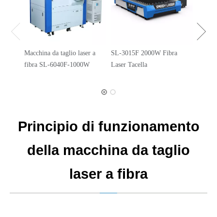
Macchina da taglio laser a
SL-3015F 2000W Fibra
Macchin
fibra SL-6040F-1000W
Laser Tacella
fibra 
6000 
Principio di funzionamento
della macchina da taglio
laser a fibra