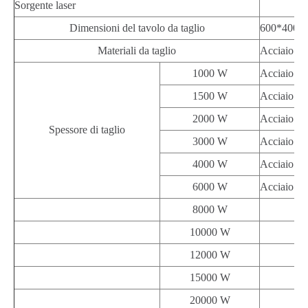
Sorgente laser
Dimensioni del tavolo da taglio
600*400m
Materiali da taglio
Acciaio ino
1000 W
Acciaio in
1500 W
Acciaio in
2000 W
Acciaio in
Spessore di taglio
3000 W
Acciaio in
4000 W
Acciaio in
6000 W
Acciaio in
8000 W
10000 W
12000 W
15000 W
20000 W