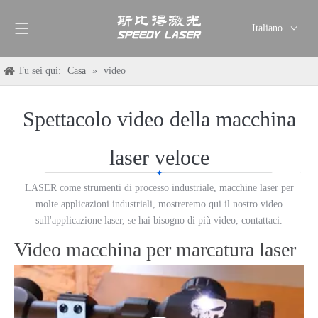
Italiano
English
Tu sei qui:
Casa
»
video
简体中文
العربية
Français
Spettacolo video della macchina
Pусский
laser veloce
Español
Deutsch
LASER come strumenti di processo industriale, macchine laser per
ไทย
molte applicazioni industriali, mostreremo qui il nostro video
sull'applicazione laser, se hai bisogno di più video, contattaci.
Video macchina per marcatura laser