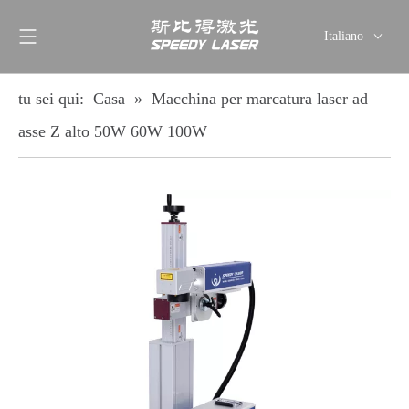
Italiano
English
简体中文
tu sei qui:
Casa
»
Macchina per marcatura laser ad
العربية
asse Z alto 50W 60W 100W
Français
Pусский
Español
Deutsch
ไทย