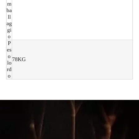
m
ba
ll
ag
gi
o
P
es
o
78KG
lo
rd
o