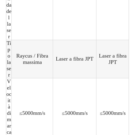
da
de
l
la
se
r
Ti
p
o
Raycus / Fibra
Laser a fibra
Laser a fibra JPT
la
massima
JPT
se
r
V
el
oc
it
à
di
≤5000mm/s
≤5000mm/s
≤5000mm/s
m
ar
ca