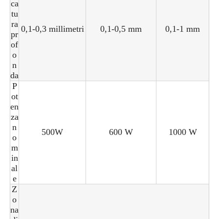
ca
tu
ra
0,1-0,3 millimetri
0,1-0,5 mm
0,1-1 mm
pr
of
o
n
da
P
ot
en
za
n
500W
600 W
1000 W
o
m
in
al
e
Z
o
na