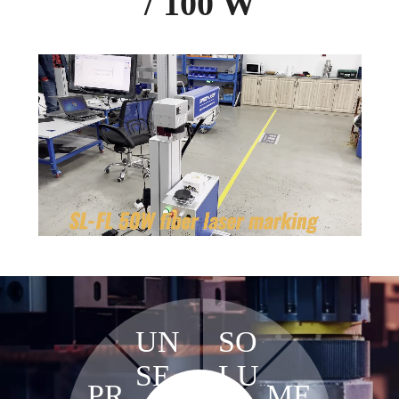
/ 100 W
Loaded
:
Unmute
96.11%
UN
SO
SER
LU
PR
ME