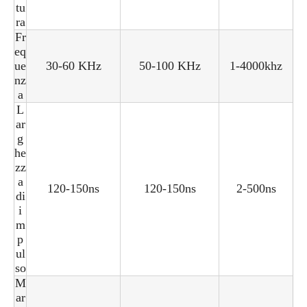
tu
ra
Fr
eq
ue
30-60 KHz
50-100 KHz
1-4000khz
nz
a
L
ar
g
he
zz
a
120-150ns
120-150ns
2-500ns
di
i
m
p
ul
so
M
ar