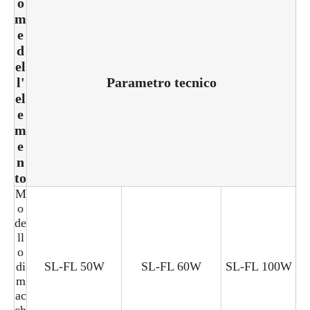
o
m
e
d
el
l'
Parametro tecnico
el
e
m
e
n
to
M
o
de
ll
o
di
SL-FL 50W
SL-FL 60W
SL-FL 100W
m
ac
ch