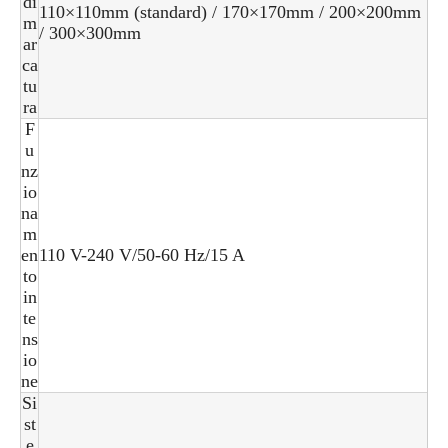
di
110×110mm (standard) / 170×170mm / 200×200mm
m
/ 300×300mm
ar
ca
tu
ra
F
u
nz
io
na
m
en
110 V-240 V/50-60 Hz/15 A
to
in
te
ns
io
ne
Si
st
e