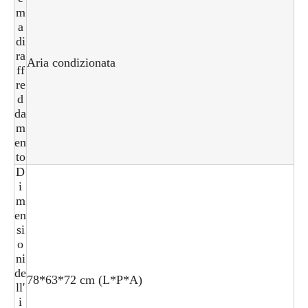
m
a
di
ra
Aria condizionata
ff
re
d
da
m
en
to
D
i
m
en
si
o
ni
de
78*63*72 cm (L*P*A)
ll'
i