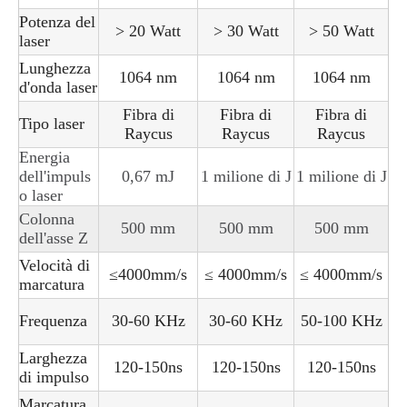
Potenza del
> 20 Watt
> 30 Watt
> 50 Watt
laser
Lunghezza
1064 nm
1064 nm
1064 nm
d'onda laser
Fibra di
Fibra di
Fibra di
Tipo laser
Raycus
Raycus
Raycus
Energia
dell'impuls
0,67 mJ
1 milione di J
1 milione di J
o laser
Colonna
500 mm
500 mm
500 mm
dell'asse Z
Velocità di
≤4000mm/s
≤ 4000mm/s
≤ 4000mm/s
marcatura
Frequenza
30-60 KHz
30-60 KHz
50-100 KHz
Larghezza
120-150ns
120-150ns
120-150ns
di impulso
Marcatura