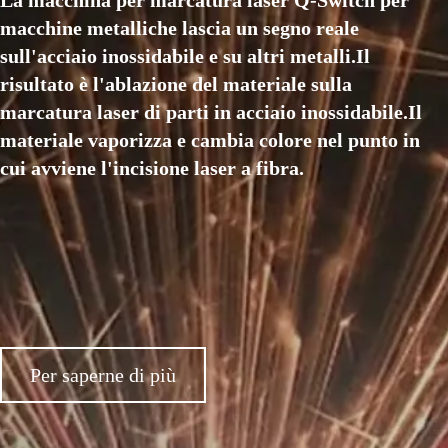
La macchina per marcatura laser Q-Switch per
macchine metalliche lascia un segno reale
sull'acciaio inossidabile e su altri metalli.Il
risultato è l'ablazione del materiale sulla
marcatura laser di parti in acciaio inossidabile.Il
materiale vaporizza e cambia colore nel punto in
cui avviene l'incisione laser a fibra.
Per saperne di più