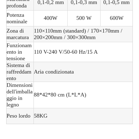
0,1-0,2 mm
0,1-0,3 mm
0,1-0,5 mm
profonda
Potenza
400W
500 W
600W
nominale
Zona di
110×110mm (standard) / 170×170mm /
marcatura
200×200mm / 300×300mm
Funzionam
ento in
110 V-240 V/50-60 Hz/15 A
tensione
Sistema di
raffreddam
Aria condizionata
ento
Dimensioni
dell'imballa
88*42*80 cm (L*L*A)
ggio in
legno
Peso lordo
58KG