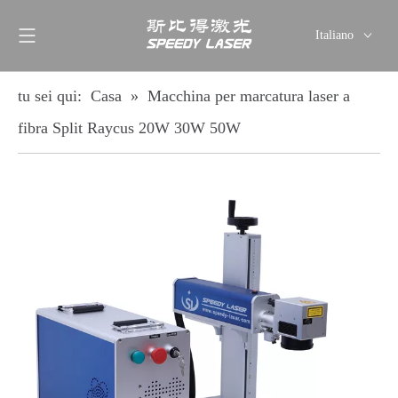
Italiano
English
简体中文
tu sei qui:
Casa
»
Macchina per marcatura laser a
العربية
fibra Split Raycus 20W 30W 50W
Français
Pусский
Español
Deutsch
ไทย