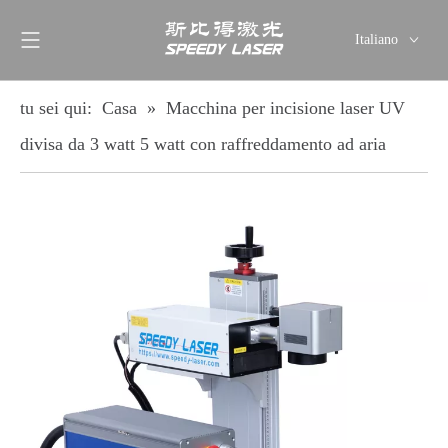
Italiano
English
简体中文
tu sei qui:
Casa
»
Macchina per incisione laser UV
العربية
divisa da 3 watt 5 watt con raffreddamento ad aria
Français
Pусский
Español
Deutsch
ไทย