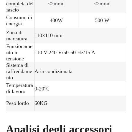
completa del
<2mrad
<2mrad
fascio
Consumo di
400W
500 W
energia
Zona di
110×110 mm
marcatura
Funzioname
nto in
110 V-240 V/50-60 Hz/15 A
tensione
Sistema di
raffreddame
Aria condizionata
nto
Temperatura
0-20℃
di lavoro
Peso lordo
60KG
Analisi degli accessori