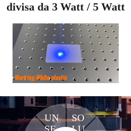
divisa da 3 Watt / 5 Watt
Loaded
:
Unmute
100.00%
UN
SO
SER
LU