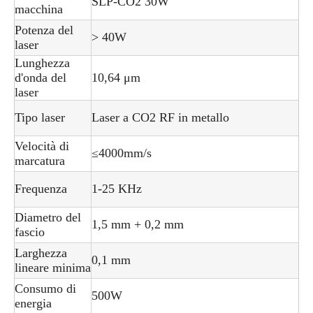
SLP-CO2 30W
macchina
Potenza del
> 40W
laser
Lunghezza
d'onda del
10,64 μm
laser
Tipo laser
Laser a CO2 RF in metallo
Velocità di
≤4000mm/s
marcatura
Frequenza
1-25 KHz
Diametro del
1,5 mm + 0,2 mm
fascio
Larghezza
0,1 mm
lineare minima
Consumo di
500W
energia