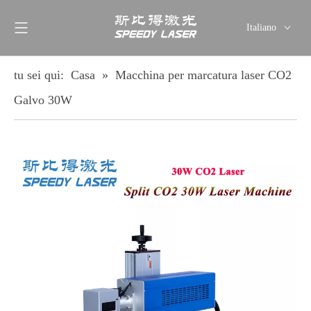
Italiano
English
简体中文
tu sei qui:
Casa
»
Macchina per marcatura laser CO2
العربية
Galvo 30W
Français
Pусский
Español
Deutsch
ไทย