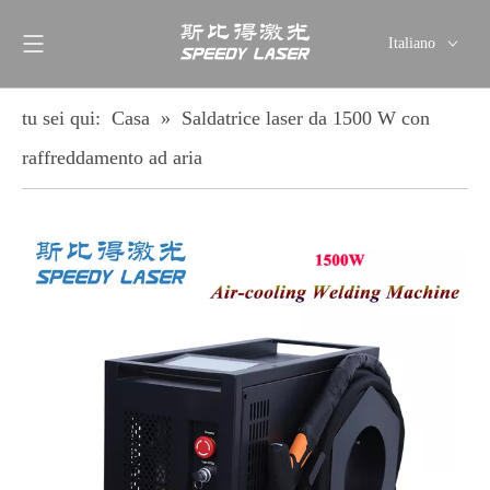
Italiano
English
简体中文
tu sei qui:
Casa
»
Saldatrice laser da 1500 W con
العربية
raffreddamento ad aria
Français
Pусский
Español
Deutsch
ไทย