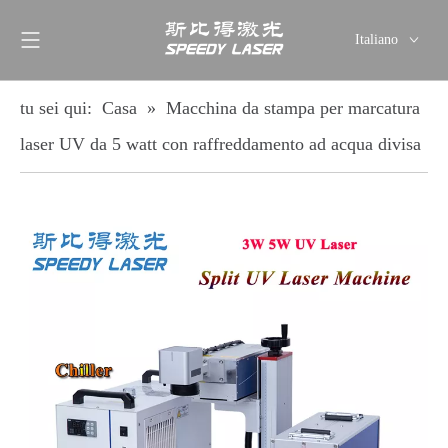
Italiano
English
简体中文
tu sei qui:
Casa
»
Macchina da stampa per marcatura
العربية
laser UV da 5 watt con raffreddamento ad acqua divisa
Français
Pусский
Español
Deutsch
ไทย