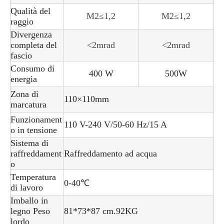
Qualità del
M2≤1,2
M2≤1,2
raggio
Divergenza
completa del
<2mrad
<2mrad
fascio
Consumo di
400 W
500W
energia
Zona di
110×110mm
marcatura
Funzionament
110 V-240 V/50-60 Hz/15 A
o in tensione
Sistema di
raffreddament
Raffreddamento ad acqua
o
Temperatura
0-40℃
di lavoro
Imballo in
legno Peso
81*73*87 cm.92KG
lordo