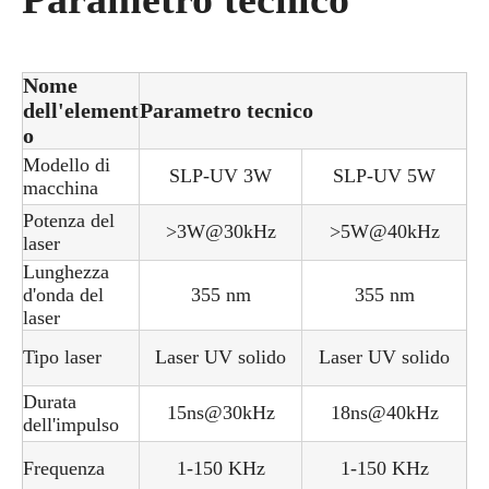
Nome
dell'element
Parametro tecnico
o
Modello di
SLP-UV 3W
SLP-UV 5W
macchina
Potenza del
>3W@30kHz
>5W@40kHz
laser
Lunghezza
d'onda del
355 nm
355 nm
laser
Tipo laser
Laser UV solido
Laser UV solido
Durata
15ns@30kHz
18ns@40kHz
dell'impulso
Frequenza
1-150 KHz
1-150 KHz