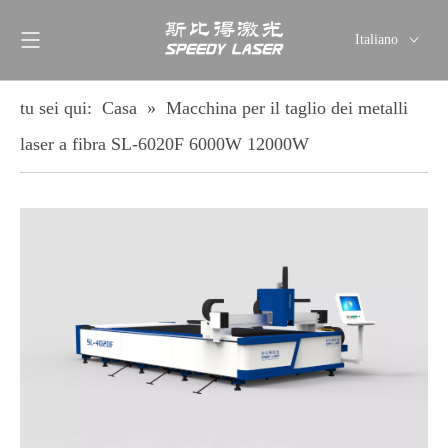
Italiano
English
简体中文
tu sei qui:
Casa
»
Macchina per il taglio dei metalli
العربية
laser a fibra SL-6020F 6000W 12000W
Français
Pусский
Español
Deutsch
ไทย