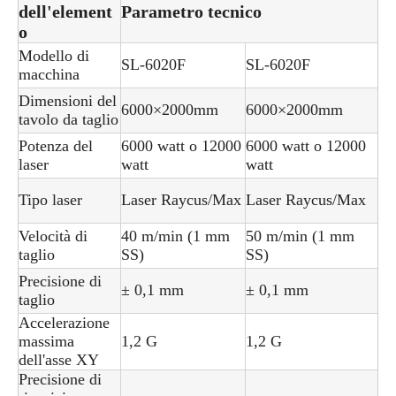
dell'element
Parametro tecnico
o
Modello di
SL-6020F
SL-6020F
macchina
Dimensioni del
6000×2000mm
6000×2000mm
tavolo da taglio
Potenza del
6000 watt o 12000
6000 watt o 12000
laser
watt
watt
Tipo laser
Laser Raycus/Max
Laser Raycus/Max
Velocità di
40 m/min (1 mm
50 m/min (1 mm
taglio
SS)
SS)
Precisione di
± 0,1 mm
± 0,1 mm
taglio
Accelerazione
massima
1,2 G
1,2 G
dell'asse XY
Precisione di