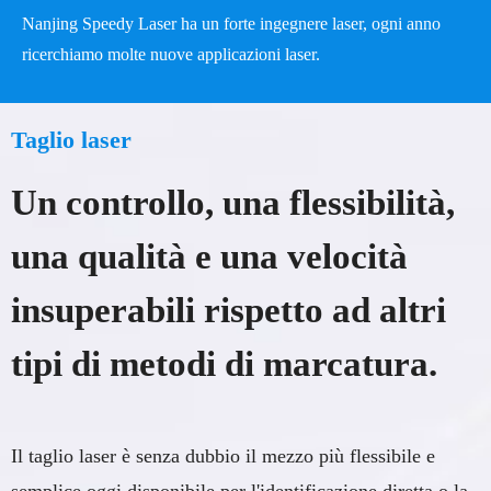
A
AL
Nanjing Speedy Laser ha un forte ingegnere laser, ogni anno
ricerchiamo molte nuove applicazioni laser.
A
Taglio laser
Un controllo, una flessibilità,
una qualità e una velocità
insuperabili rispetto ad altri
tipi di metodi di marcatura.
Il taglio laser è senza dubbio il mezzo più flessibile e
semplice oggi disponibile per l'identificazione diretta o la