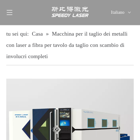
Italiano
English
简体中文
tu sei qui:
Casa
»
Macchina per il taglio dei metalli
العربية
con laser a fibra per tavolo da taglio con scambio di
Français
involucri completi
Pусский
Español
Deutsch
ไทย