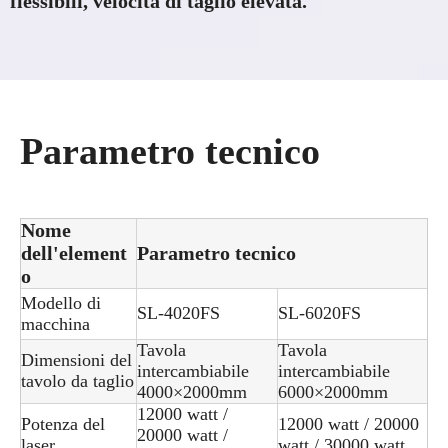
flessibili, velocità di taglio elevata.
Parametro tecnico
Nome
dell'element
Parametro tecnico
o
Modello di
SL-4020FS
SL-6020FS
macchina
Tavola
Tavola
Dimensioni del
intercambiabile
intercambiabile
tavolo da taglio
4000×2000mm
6000×2000mm
12000 watt /
Potenza del
12000 watt / 20000
20000 watt /
laser
watt / 30000 watt