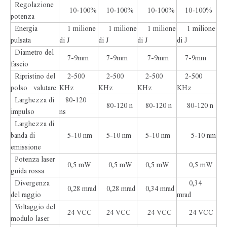
Regolazione
10-100%
10-100%
10-100%
10-100%
potenza
Energia
1 milione
1 milione
1 milione
1 milione
pulsata
di J
di J
di J
di J
Diametro del
7-9mm
7-9mm
7-9mm
7-9mm
fascio
Ripristino del
2-500
2-500
2-500
2-500
polso valutare
KHz
KHz
KHz
KHz
Larghezza di
80-120
80-120 n
80-120 n
80-120 n
impulso
ns
Larghezza di
banda di
5-10 nm
5-10 nm
5-10 nm
5-10 nm
emissione
Potenza laser
0,5 mW
0,5 mW
0,5 mW
0,5 mW
guida rossa
Divergenza
0,34
0,28 mrad
0,28 mrad
0,34 mrad
del raggio
mrad
Voltaggio del
24 VCC
24 VCC
24 VCC
24 VCC
modulo laser