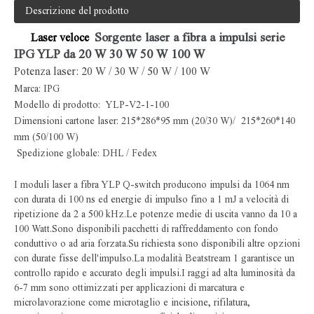
Descrizione del prodotto
Sorgente laser fibra JPT 20W 30W 50W
Sistema di filtraggio dell'estrazione dei fumi del purificatore di fumo
Sorgente laser a fibra a impulsi serie
Laser veloce
IPG YLP da 20 W 30 W 50 W 100 W
Potenza laser: 20 W / 30 W / 50 W / 100 W
Marca: IPG
Modello di prodotto: YLP-V2-1-100
Dimensioni cartone laser: 215*286*95 mm (20/30 W)/ 215*260*140
mm (50/100 W)
Spedizione globale: DHL / Fedex
I moduli laser a fibra YLP Q-switch producono impulsi da 1064 nm
con durata di 100 ns ed energie di impulso fino a 1 mJ a velocità di
ripetizione da 2 a 500 kHz.Le potenze medie di uscita vanno da 10 a
100 Watt.Sono disponibili pacchetti di raffreddamento con fondo
conduttivo o ad aria forzata.Su richiesta sono disponibili altre opzioni
con durate fisse dell'impulso.La modalità Beatstream 1 garantisce un
controllo rapido e accurato degli impulsi.I raggi ad alta luminosità da
6-7 mm sono ottimizzati per applicazioni di marcatura e
microlavorazione come microtaglio e incisione, rifilatura,