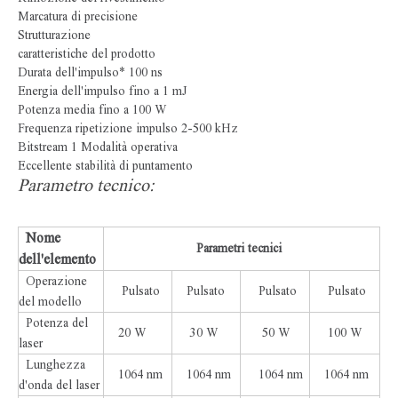
Marcatura di precisione
Strutturazione
caratteristiche del prodotto
Durata dell'impulso* 100 ns
Energia dell'impulso fino a 1 mJ
Potenza media fino a 100 W
Frequenza ripetizione impulso 2-500 kHz
Bitstream 1 Modalità operativa
Eccellente stabilità di puntamento
Parametro tecnico:
Nome
Parametri tecnici
dell'elemento
Operazione
Pulsato
Pulsato
Pulsato
Pulsato
del modello
Potenza del
20 W
30 W
50 W
100 W
laser
Lunghezza
1064 nm
1064 nm
1064 nm
1064 nm
d'onda del laser