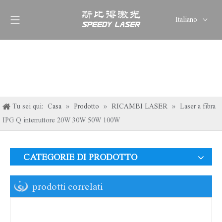
Italiano
English
简体中文
العربية
Français
Pусский
Tu sei qui:
Casa
»
Prodotto
»
RICAMBI LASER
»
Laser a fibra
Español
IPG Q interruttore 20W 30W 50W 100W
Deutsch
ไทย
CATEGORIE DI PRODOTTO
prodotti correlati