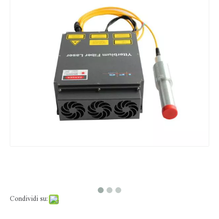
Pezzo rotante multidimensione per apparecchiature di marcatura laser
Lente di scansione F-theta laser a fibra ottica a lunghezza d'onda OPEX 1064nm
Dispositivo porta lamiera per macchine di marcatura laser
Materiale di prova della lamiera sottile della lega di alluminio per la macchina della marcatura del laser
Condividi su: