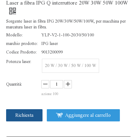
Laser a fibra IPG Q interruttore 20W 30W 50W 100W
Sorgente laser in fibra IPG 20W/30W/50W/100W, per macchina per
marcatura laser in fibra.
Modello:
YLP-V2-1-100-20/30/50/100
marchio prodotto:
IPG laser
Codice Prodotto:
9013200099
Testa per scanner Galvo laser a fibra da 10 mm per sistema SINO
Laser a fibra JPT MOPA M7 20W 30W 60W 80W 100W
Potenza laser:
20 W / 30 W / 50 W / 100 W
Quantità:
azione
100
Richiesta
Aggiungere al carrello