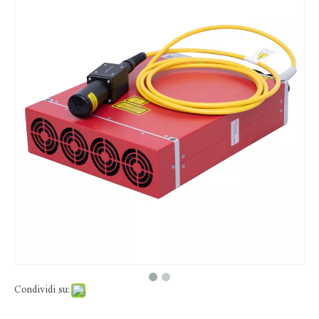
Pezzo rotante multidimensione per apparecchiature di marcatura laser
Lente di scansione F-theta laser a fibra ottica a lunghezza d'onda OPEX 1064nm
Dispositivo porta lamiera per macchine di marcatura laser
Materiale di prova della lamiera sottile della lega di alluminio per la macchina della marcatura del laser
Condividi su: