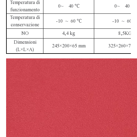
Temperatura di
0~ 40 ℃
0~ 40 ℃
funzionamento
Temperatura di
-10 ~ 60 ℃
-10 ~ 60 
conservazione
NO
4,4 kg
8,5KG
Dimensioni
245×200×65 mm
325×260×75 
(L×L×A)