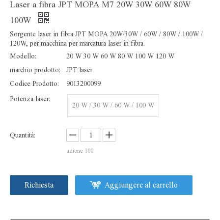
Laser a fibra JPT MOPA M7 20W 30W 60W 80W
100W
Sorgente laser in fibra JPT MOPA 20W/30W / 60W / 80W / 100W /
120W, per macchina per marcatura laser in fibra.
Modello:
20 W 30 W 60 W 80 W 100 W 120 W
marchio prodotto:
JPT laser
Codice Prodotto:
9013200099
Testa per scanner Galvo laser a fibra da 10 mm per sistema SINO
Sorgente laser fibra JPT 20W 30W 50W
Potenza laser:
20 W / 30 W / 60 W / 100 W
Quantità:
azione
100
Richiesta
Aggiungere al carrello