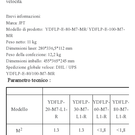
velocità.
Brevi informazioni:
Marca: JPT
Modello di prodotto: YDFLP-E-80-M7-MR/ YDFLP-E-100-M7-
MR
Peso netto: 11 kg
Dimensioni laser: 280*336,5*112 mm
Peso della confezione: 12,2 kg
Dimensioni imballo: 455*365*245 mm
Spedizione globale veloce: DHL / UPS
YDFLP-E-80/100-M7-MR
Parametro tecnico :
YDFLP-
YDFLP-
YDFLP-
YDFLP-
Modello
20-M7-L1-
30-M7-
60-M7-
80-M7-
R
L1-R
L1-R
L1-R
2
1.3
1.3
<1,8
<1,8
M