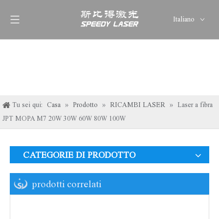
Italiano
English
简体中文
العربية
Français
Pусский
Tu sei qui:
Casa
»
Prodotto
»
RICAMBI LASER
»
Laser a fibra
Español
JPT MOPA M7 20W 30W 60W 80W 100W
Deutsch
ไทย
CATEGORIE DI PRODOTTO
prodotti correlati