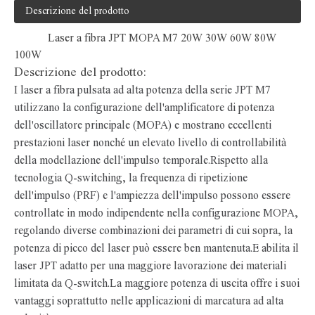
Descrizione del prodotto
Laser a fibra IPG Q interruttore 20W 30W 50W 100W
Sistema di filtraggio dell'estrazione dei fumi del purificatore di fumo
Laser a fibra JPT MOPA M7 20W 30W 60W 80W
100W
Descrizione del prodotto:
I laser a fibra pulsata ad alta potenza della serie JPT M7
utilizzano la configurazione dell'amplificatore di potenza
dell'oscillatore principale (MOPA) e mostrano eccellenti
prestazioni laser nonché un elevato livello di controllabilità
della modellazione dell'impulso temporale.Rispetto alla
tecnologia Q-switching, la frequenza di ripetizione
dell'impulso (PRF) e l'ampiezza dell'impulso possono essere
controllate in modo indipendente nella configurazione MOPA,
regolando diverse combinazioni dei parametri di cui sopra, la
potenza di picco del laser può essere ben mantenuta.E abilita il
laser JPT adatto per una maggiore lavorazione dei materiali
limitata da Q-switch.La maggiore potenza di uscita offre i suoi
vantaggi soprattutto nelle applicazioni di marcatura ad alta