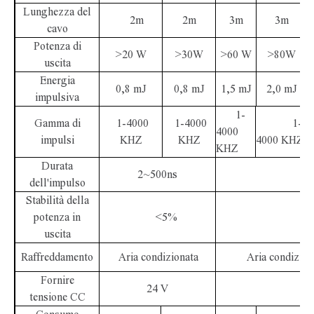
Lunghezza del
2m
2m
3m
3m
cavo
Potenza di
>20 W
>30W
>60 W
>80W
uscita
Energia
0,8 mJ
0,8 mJ
1,5 mJ
2,0 mJ
impulsiva
1-
Gamma di
1-4000
1-4000
1-
4000
impulsi
KHZ
KHZ
4000 KHZ
KHZ
Durata
2~500ns
2~
dell'impulso
Stabilità della
potenza in
<5%
<
uscita
Raffreddamento
Aria condizionata
Aria condizion
Fornire
24 V
48
tensione CC