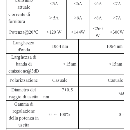
Consumo
<5A
<6A
<6A
<7A
attuale
Corrente di
> 5A
>6A
>6A
>7A
fornitura
<260
Potenza@20℃
<120 W
<144W
<300W
W
Lunghezza
1064 nm
1064 nm
d'onda
Larghezza di
banda di
<15nm
<15nm
emissione@3dB
Polarizzazione
Casuale
Casuale
Diametro del
7±0,5
7±0,5 
raggio di uscita
nm
Gamma di
regolazione
0 ~ 100%
0 ~ 
della potenza in
uscita